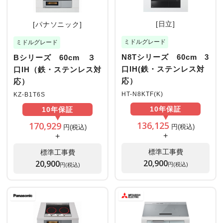
[日立]
[パナソニック]
ミドルグレード
ミドルグレード
N8Tシリーズ 60cm 3
Bシリーズ 60cm ３
口IH(鉄・ステンレス対
口IH（鉄・ステンレス対
応）
応）
HT-N8KTF(K)
KZ-B1T6S
10年
保証
10年
保証
136,125
170,929
円(税込)
円(税込)
+
+
標準工事費
標準工事費
20,900
20,900
円(税込)
円(税込)