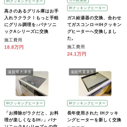
ガス給湯器
IHクッキングヒーター
IHクッキングヒーター
高さのあるグリル庫はお手
ガス給湯器の交換、合わせ
入れラクラク！もっと手軽
てガスコンロ⇒IHクッキン
にグリル調理を♪パナソニ
グヒーターへ交換しまし
ックAシリーズに交換
た。
施工費用
施工費用
18.8万円
24.1万円
滋賀県大津市
滋賀県栗東市
IHクッキングヒーター
IHクッキングヒーター
「お掃除がラクだと、お料
長年使用された IHクッキ
理が楽しくなるIH♪」パナ
ングヒーターを新しく交換
ソニックAシリーズへの交