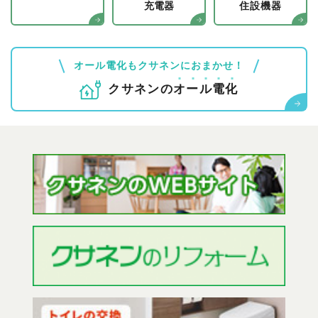
充電器
住設機器
オール電化もクサネンにおまかせ！
クサネンの
オ
ー
ル
電
化