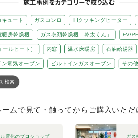
施工事例をカテゴリーで絞り込む
コキュート
ガスコンロ
IHクッキングヒーター
室暖房乾燥機
ガス衣類乾燥機「乾太くん」
EV/
ォールヒート）
内窓
温水床暖房
石油給湯器
イン電気オーブン
ビルトインガスオーブン
その
検索
ルームで見て・触ってから
ご購入いただ
ール電化のプロショップ
ガス