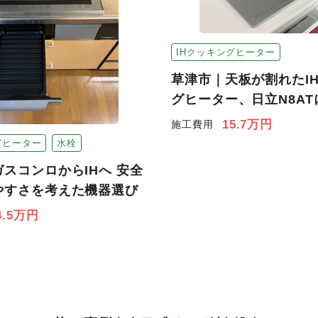
IHクッキングヒーター
草津市｜天板が割れたI
グヒーター、日立N8AT
15.7万円
施工費用
グヒーター
水栓
スコンロからIHへ 安全
やすさを考えた機器選び
4.5万円