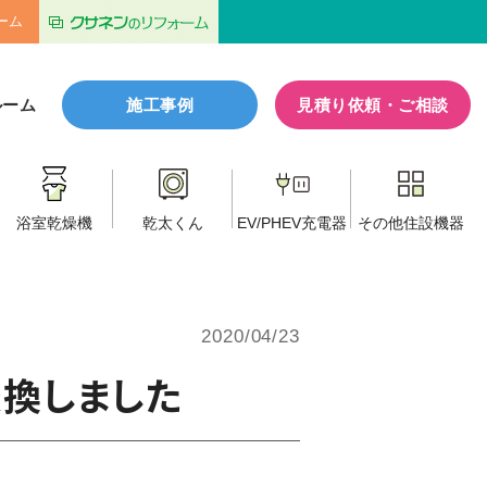
ーム
ルーム
施工事例
見積り依頼・ご相談
浴室乾燥機
乾太くん
EV/PHEV
充電器
その他
住設機器
2020/04/23
交換しました