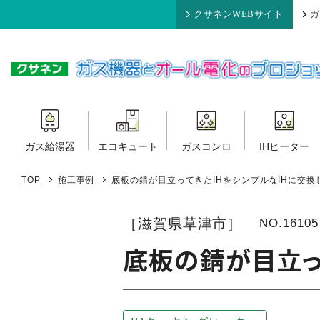
クサネンWEBサイト
ガ
ガス給湯器
エコキュート
ガスコンロ
IHヒーター
TOP
施工事例
底板の錆が目立ってきたIHをシンプルなIHに交換
［滋賀県草津市］
NO.16105
底板の錆が目立っ