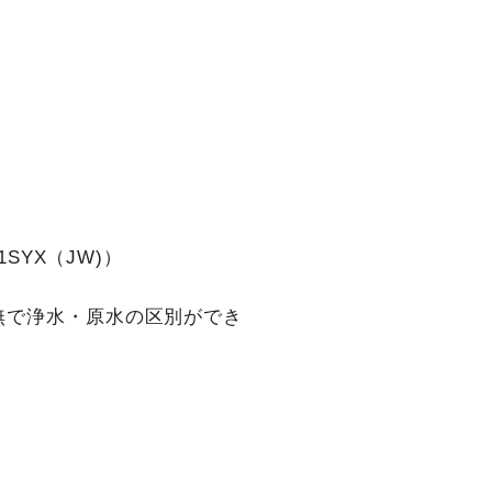
61SYX（JW)）
無で浄水・原水の区別ができ