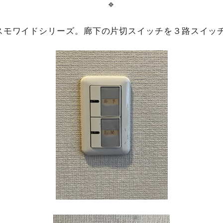
🔹
スモワイドシリーズ。廊下の片切スイッチを３路スイッ