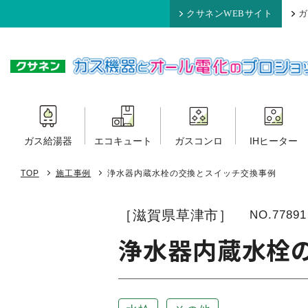
クサネンWEBサイト
ガ
ガス給湯器
エコキュート
ガスコンロ
IHヒーター
TOP
施工事例
浄水器内蔵水栓の交換とスイッチ交換事例
［滋賀県草津市］
NO.77891
浄水器内蔵水栓