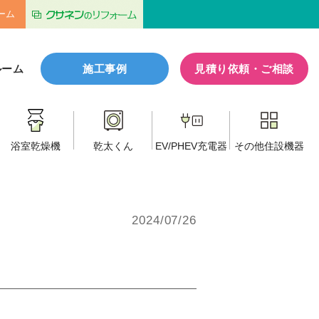
ーム
ルーム
施工事例
見積り依頼・ご相談
浴室乾燥機
乾太くん
EV/PHEV
充電器
その他
住設機器
2024/07/26