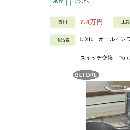
水栓
その他
7.4万円
費用
工
LIXIL オールイ
商品名
スイッチ交換 Pan
BEFORE