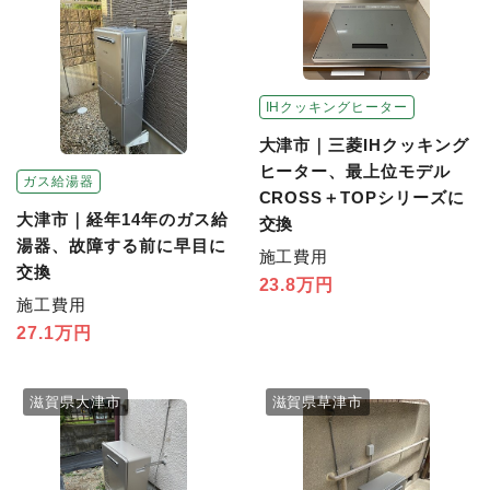
IHクッキングヒーター
大津市｜三菱IHクッキング
ヒーター、最上位モデル
ガス給湯器
CROSS＋TOPシリーズに
大津市｜経年14年のガス給
交換
湯器、故障する前に早目に
施工費用
交換
23.8万円
施工費用
27.1万円
滋賀県大津市
滋賀県草津市