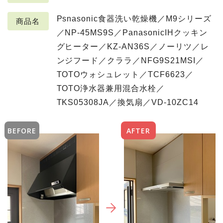
Psnasonic食器洗い乾燥機／M9シリーズ
商品名
／NP-45MS9S／PanasonicIHクッキン
グヒーター／KZ-AN36S／ノーリツ／レ
ンジフード／クララ／NFG9S21MSI／
TOTOウォシュレット／TCF6623／
TOTO浄水器兼用混合水栓／
TKS05308JA／換気扇／VD-10ZC14
BEFORE
AFTER