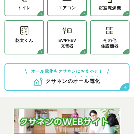
トイレ
エアコン
浴室乾燥機
乾太くん
EV/PHEV
その他
充電器
住設機器
オール電化もクサネンにおまかせ！
クサネンの
オ
ー
ル
電
化