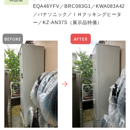
EQA46YFV／BRC083G1／KWA083A42
／パナソニック／ＩＨクッキングヒータ
ー／KZ-AN37S（展示品特価）
BEFORE
AFTER