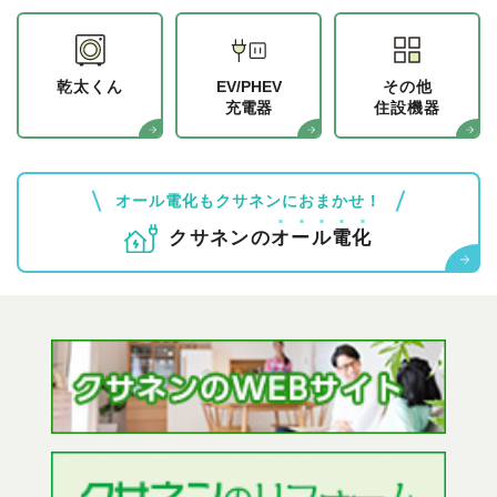
乾太くん
EV/PHEV
その他
充電器
住設機器
オール電化もクサネンにおまかせ！
クサネンの
オ
ー
ル
電
化