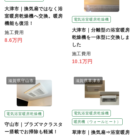
大津市｜換気扇ではなく浴
室暖房乾燥機へ交換。暖房
電気浴室暖房乾燥機
機能も復活！
大津市｜分離型の浴室暖房
施工費用
乾燥機を一体型に交換しま
8.6万円
した
施工費用
10.1万円
滋賀県守山市
滋賀県草津市
電気浴室暖房乾燥機
電気浴室暖房乾燥機
暖房機（ウォールヒート）
守山市｜プラズマクラスタ
ー搭載でお掃除も軽減！
草津市｜換気扇⇒浴室暖房