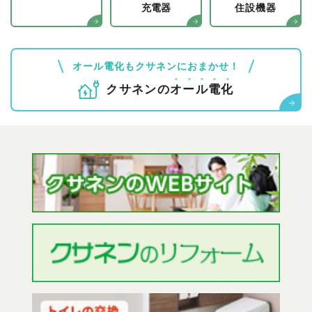
充電器
住設機器
オール電化もクサネンにおまかせ！
クサネンの
オ
ー
ル
電
化