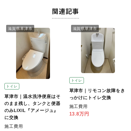
関連記事
滋賀県草津市
滋賀県草津市
トイレ
トイレ
草津市｜リモコン故障をき
草津市｜温水洗浄便座はそ
っかけにトイレ交換
のまま残し、タンクと便器
施工費用
のみLIXIL『アメージュ』
13.8万円
に交換
施工費用