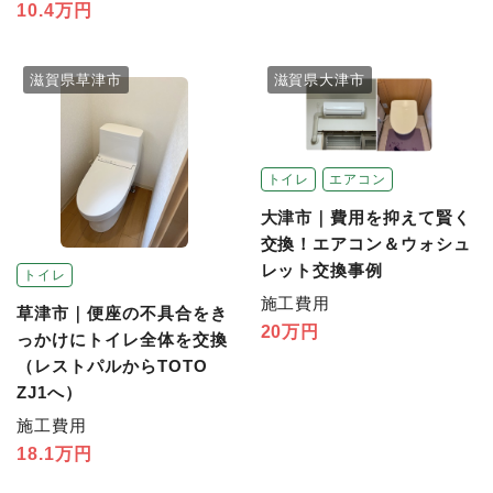
10.4万円
滋賀県草津市
滋賀県大津市
トイレ
エアコン
大津市｜費用を抑えて賢く
交換！エアコン＆ウォシュ
レット交換事例
トイレ
施工費用
草津市｜便座の不具合をき
20万円
っかけにトイレ全体を交換
（レストパルからTOTO
ZJ1へ）
施工費用
18.1万円