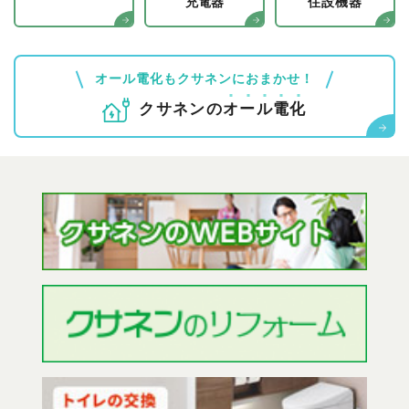
充電器
住設機器
オール電化もクサネンにおまかせ！
クサネンの
オ
ー
ル
電
化