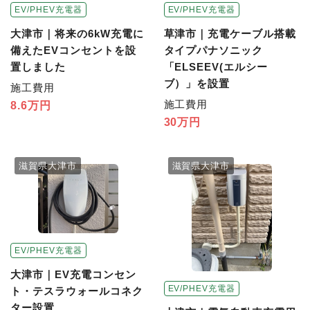
EV/PHEV充電器
EV/PHEV充電器
大津市｜将来の6kW充電に
草津市｜充電ケーブル搭載
備えたEVコンセントを設
タイプパナソニック
置しました
「ELSEEV(エルシー
ブ）」を設置
施工費用
施工費用
8.6万円
30万円
滋賀県大津市
滋賀県大津市
EV/PHEV充電器
大津市｜EV充電コンセン
EV/PHEV充電器
ト・テスラウォールコネク
ター設置