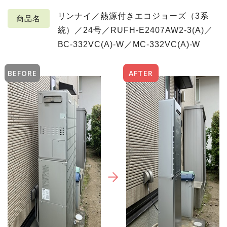
リンナイ／熱源付きエコジョーズ（3系
商品名
統）／24号／RUFH-E2407AW2-3(A)／
BC-332VC(A)-W／MC-332VC(A)-W
BEFORE
AFTER