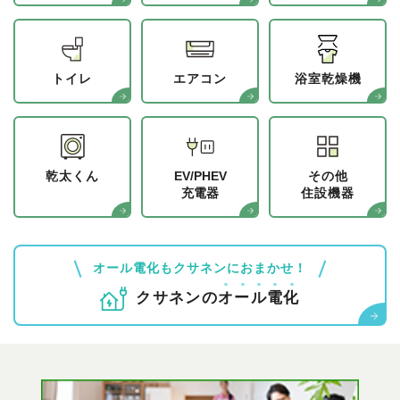
トイレ
エアコン
浴室乾燥機
乾太くん
EV/PHEV
その他
充電器
住設機器
オール電化もクサネンにおまかせ！
クサネンの
オ
ー
ル
電
化