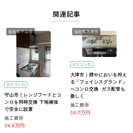
関連記事
滋賀県守山市
滋賀県大津市
ガスコンロ
大津市｜煙やにおいを抑え
る「フェイシスグランド」
ガスコンロ
へコンロ交換 ガス配管も
守山市｜レンジフードとコ
新しく
ンロを同時交換 下地補強
施工費用
で安全に設置
14.7万円
施工費用
34.5万円