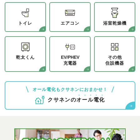
トイレ
エアコン
浴室乾燥機
乾太くん
EV/PHEV
その他
充電器
住設機器
オール電化もクサネンにおまかせ！
クサネンの
オ
ー
ル
電
化