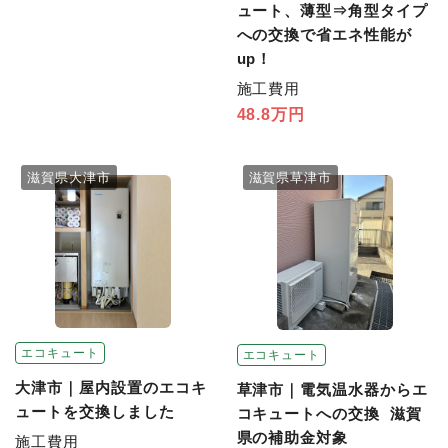
ュート、薄型⇒角型タイプ
への交換で省エネ性能が
up！
施工費用
48.8万円
滋賀県大津市
滋賀県草津市
エコキュート
エコキュート
大津市｜屋内設置のエコキ
草津市｜電気温水器からエ
ュートを交換しました
コキュートへの交換 滋賀
県の補助金対象
施工費用