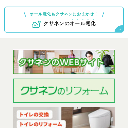
オール電化もクサネンにおまかせ！
クサネンの
オ
ー
ル
電
化