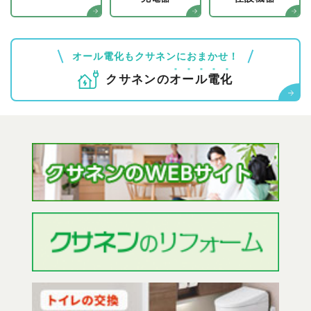
オール電化もクサネンにおまかせ！
クサネンの
オ
ー
ル
電
化