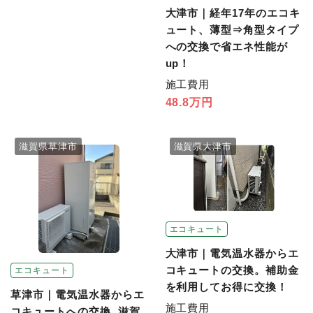
大津市｜経年17年のエコキ
ュート、薄型⇒角型タイプ
への交換で省エネ性能が
up！
施工費用
48.8万円
滋賀県草津市
滋賀県大津市
エコキュート
大津市｜電気温水器からエ
コキュートの交換。補助金
エコキュート
を利用してお得に交換！
草津市｜電気温水器からエ
施工費用
コキュートへの交換 滋賀