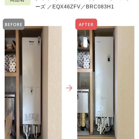
ーズ ／EQX46ZFV／BRC083H1
BEFORE
AFTER