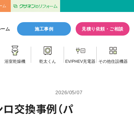
ーム
ルーム
施工事例
見積り依頼・ご相談
浴室乾燥機
乾太くん
EV/PHEV
充電器
その他
住設機器
2026/05/07
ンロ交換事例（パ