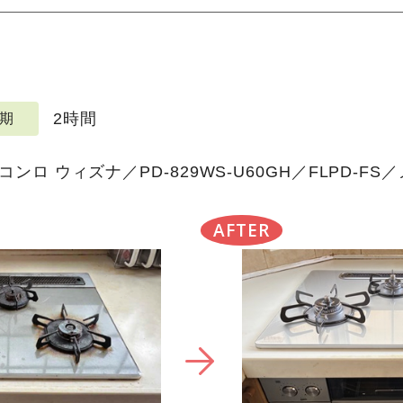
2時間
期
ロ ウィズナ／PD-829WS-U60GH／FLPD-F
AFTER