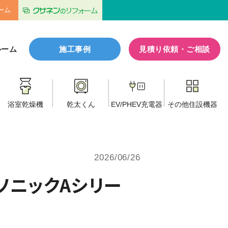
ーム
ルーム
施工事例
見積り依頼・ご相談
浴室乾燥機
乾太くん
EV/PHEV
充電器
その他
住設機器
2026/06/26
ソニックAシリー