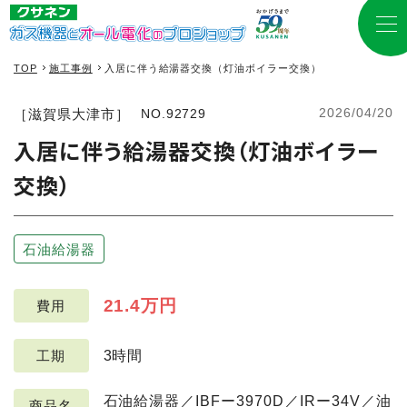
TOP
施工事例
入居に伴う給湯器交換（灯油ボイラー交換）
2026/04/20
［滋賀県大津市］
NO.92729
入居に伴う給湯器交換（灯油ボイラー
交換）
石油給湯器
21.4万円
費用
3時間
工期
石油給湯器／IBFー3970D／IRー34V／油
商品名