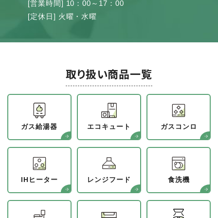
[営業時間] 10：00～17：00
[定休日] 火曜・水曜
取り扱い商品一覧
ガス給湯器
エコキュート
ガスコンロ
IHヒーター
レンジフード
食洗機