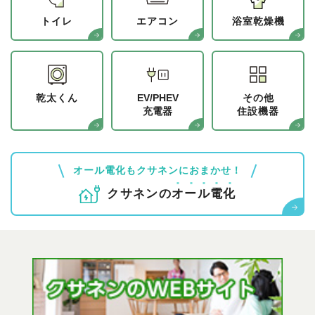
トイレ
エアコン
浴室乾燥機
乾太くん
EV/PHEV
その他
充電器
住設機器
オール電化もクサネンにおまかせ！
クサネンの
オ
ー
ル
電
化