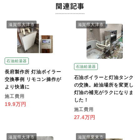
関連記事
滋賀県大津市
滋賀県大津市
石油給湯器
石油給湯器
長府製作所 灯油ボイラー
石油ボイラーと灯油タンク
交換事例 リモコン操作が
の交換。給油場所を変更し
より快適に
灯油の補充がラクになりま
施工費用
した！
19.9万円
施工費用
27.4万円
滋賀県大津市
滋賀県栗東市