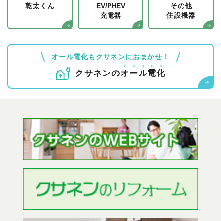
乾太くん
EV/PHEV
その他
充電器
住設機器
オール電化もクサネンにおまかせ！
クサネンの
オ
ー
ル
電
化