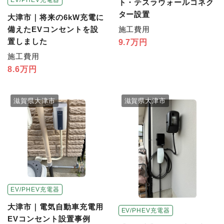
ト・テスラウォールコネク
ター設置
大津市｜将来の6kW充電に
施工費用
備えたEVコンセントを設
置しました
9.7万円
施工費用
8.6万円
滋賀県大津市
滋賀県大津市
EV/PHEV充電器
大津市｜電気自動車充電用
EV/PHEV充電器
EVコンセント設置事例