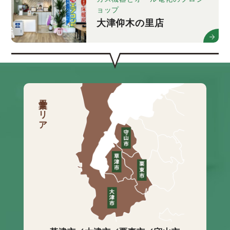
ョップ
大津仰木の里店
営業エリア