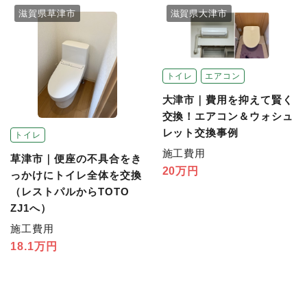
滋賀県草津市
滋賀県大津市
トイレ
エアコン
大津市｜費用を抑えて賢く
交換！エアコン＆ウォシュ
レット交換事例
トイレ
施工費用
草津市｜便座の不具合をき
20万円
っかけにトイレ全体を交換
（レストパルからTOTO
ZJ1へ）
施工費用
18.1万円