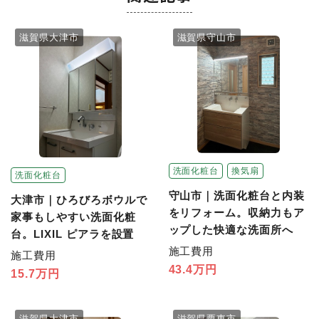
滋賀県大津市
滋賀県守山市
洗面化粧台
換気扇
洗面化粧台
守山市｜洗面化粧台と内装
大津市｜ひろびろボウルで
をリフォーム。収納力もア
家事もしやすい洗面化粧
ップした快適な洗面所へ
台。LIXIL ピアラを設置
施工費用
施工費用
43.4万円
15.7万円
滋賀県大津市
滋賀県栗東市