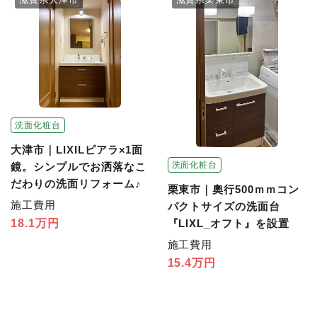
洗面化粧台
大津市｜LIXILピアラ×1面
洗面化粧台
鏡。シンプルでお洒落なこ
だわりの洗面リフォーム♪
栗東市｜奧行500ｍｍコン
施工費用
パクトサイズの洗面台
『LIXL_オフト』を設置
18.1万円
施工費用
15.4万円