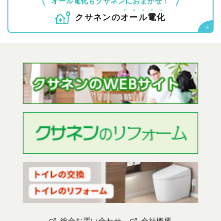
オール電化もクサネンにおまかせ！
クサネンの
オ
ー
ル
電
化
総合お問い合わせ
会社概要