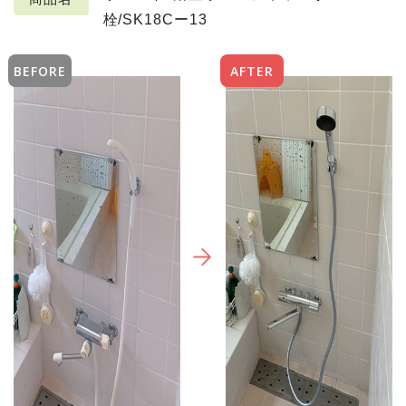
栓/SK18Cー13
BEFORE
AFTER