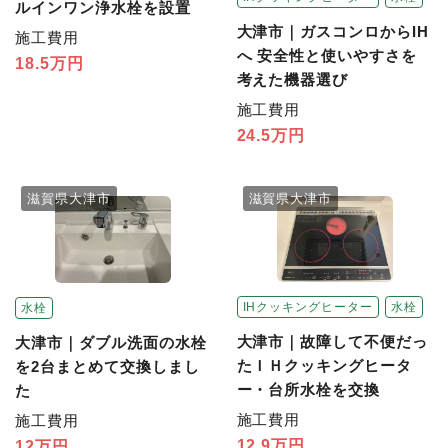
ルインワン浄水栓を設置
大津市｜ガスコンロからIH
施工費用
へ 安全性と使いやすさを
18.5万円
考えた機器選び
施工費用
24.5万円
滋賀県大津市
滋賀県大津市
IHクッキングヒーター
水栓
水栓
大津市｜故障して不便だっ
大津市｜ダブル洗面の水栓
たＩＨクッキングヒータ
を2台まとめて交換しまし
ー・台所水栓を交換
た
施工費用
施工費用
12.9万円
12万円