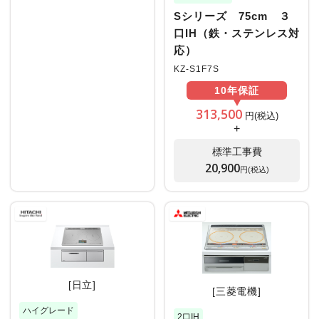
Sシリーズ 75cm ３
口IH（鉄・ステンレス対
応）
KZ-S1F7S
10年
保証
313,500
円(税込)
+
標準工事費
20,900
円(税込)
[日立]
[三菱電機]
ハイグレード
2口IH