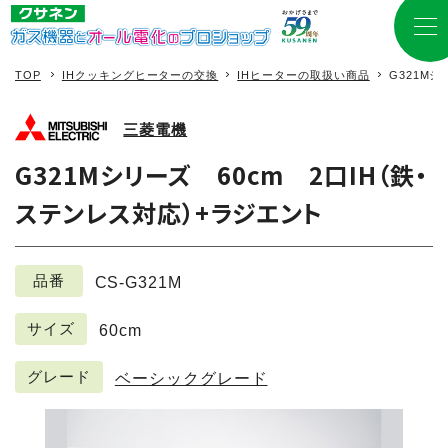
TOP
IHクッキングヒーターの交換
IHヒーターの取扱い商品
G321M
三菱電機
G321Mシリーズ 60cm 2口IH（鉄・
ステンレス対応）+ラジエント
品番
CS-G321M
サイズ
60cm
グレード
ベーシックグレード