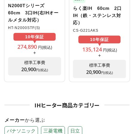
N2000Tシリーズ
らく楽IH 60cm 2口
60cm 3口IH(右IHオー
IH（鉄・ステンレス対
ルメタル対応）
応）
HT-N2000STF(S)
CS-G221AKS
10年
保証
10年
保証
274,890
円(税込)
135,124
円(税込)
+
+
標準工事費
標準工事費
20,900
円(税込)
20,900
円(税込)
IHヒーター商品カテゴリー
メーカー
から選ぶ
パナソニック
三菱電機
日立