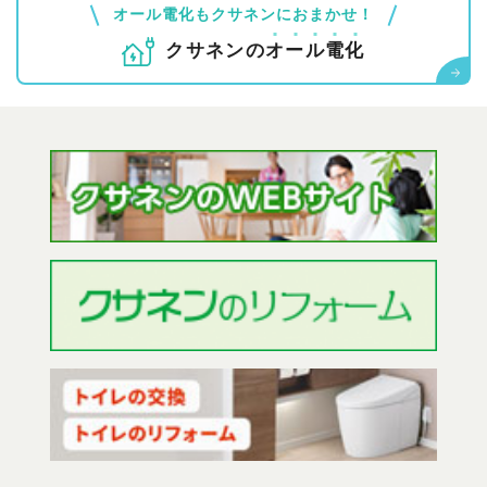
オール電化もクサネンにおまかせ！
クサネンの
オ
ー
ル
電
化