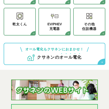
乾太くん
EV/PHEV
その他
充電器
住設機器
オール電化もクサネンにおまかせ！
クサネンの
オ
ー
ル
電
化