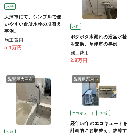
水栓
大津市にて、シンプルで使
いやすい台所水栓の取替え
水栓
事例。
ポタポタ水漏れの浴室水栓
施工費用
を交換。草津市の事例
5.1万円
施工費用
3.8万円
滋賀県大津市
滋賀県栗東市
エコキュート
水栓
経年16年のエコキュートを
計画的にお取替え。故障す
水栓