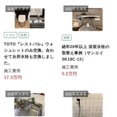
滋賀県大津市
滋賀県大津市
トイレ
水栓
水栓
TOTO『レストパル』ウォ
経年20年以上 浴室水栓の
シュレットのみ交換。合わ
取替え事例（サンエイ
せて台所水栓も交換しまし
SK18C-13）
た。
施工費用
施工費用
5.2万円
17.3万円
滋賀県大津市
滋賀県草津市