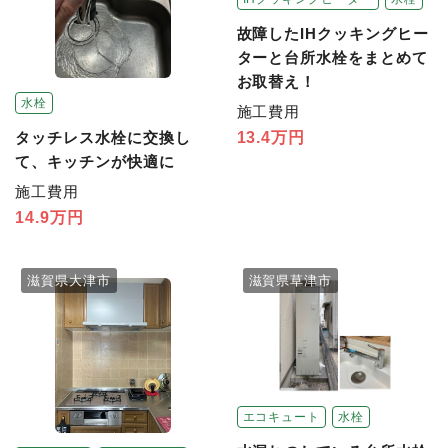
故障したIHクッキングヒー
ターと台所水栓をまとめて
お取替え！
水栓
施工費用
13.4万円
タッチレス水栓に交換し
て、キッチンが快適に
施工費用
14.9万円
滋賀県大津市
滋賀県草津市
エコキュート
水栓