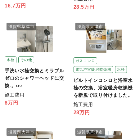
16.7万円
28.5万円
滋賀県草津市
滋賀県大津市
水栓
その他
ガスコンロ
電気浴室暖房乾燥機
水栓
手洗い水栓交換とミラブル
ゼロのシャワーヘッドに交
ビルトインコンロと浴室水
換.。o○
栓の交換、浴室暖房乾燥機
施工費用
を新規で取り付けました。
8万円
施工費用
28万円
滋賀県大津市
滋賀県草津市