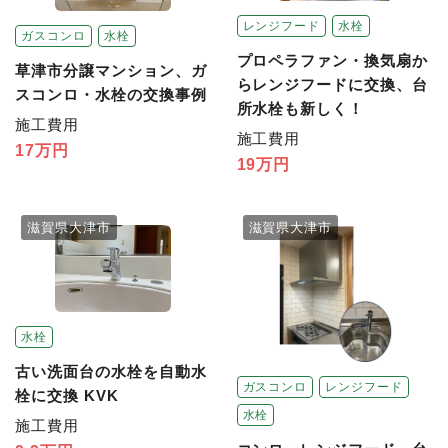
レンジフード
水栓
ガスコンロ
水栓
プロペラファン・換気扇か
草津市分譲マンション、ガ
らレンジフードに交換、台
スコンロ・水栓の交換事例
所水栓も新しく！
施工費用
施工費用
17万円
19万円
滋賀県大津市
滋賀県大津市
水栓
古い洗面台の水栓を自動水
ガスコンロ
レンジフード
栓に交換 KVK
水栓
施工費用