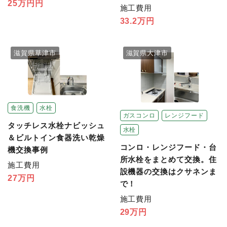
25万円円
施工費用
33.2万円
滋賀県草津市
滋賀県大津市
食洗機
水栓
ガスコンロ
レンジフード
タッチレス水栓ナビッシュ
水栓
＆ビルトイン食器洗い乾燥
コンロ・レンジフード・台
機交換事例
所水栓をまとめて交換。住
施工費用
設機器の交換はクサネンま
27万円
で！
施工費用
29万円