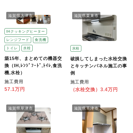
滋賀県大津市
滋賀県栗東市
IHクッキングヒーター
レンジフード
食洗機
トイレ
水栓
水栓
築15年、まとめての機器交
破損してしまった水栓交換
換（IH,ﾚﾝｼﾞﾌｰﾄﾞ,ﾄｲﾚ,食洗
とキッチンパネル施工の事
機,水栓）
例
施工費用
施工費用
57.1万円
（水栓交換）3.4万円
滋賀県草津市
滋賀県草津市