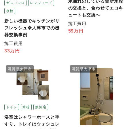
水漏れのしている台所水栓
ガスコンロ
レンジフード
の交換と、合わせてエコキ
水栓
ュートも交換へ
新しい機器でキッチンがリ
施工費用
フレッシュ❖大津市での機
59万円
器交換事例
施工費用
33万円
滋賀県大津市
滋賀県大津市
トイレ
水栓
換気扇
浴室はシャワーホースと手
すり、トレイはウォシュレ