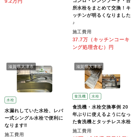
コンロ・レンジフード・台
9.2万円
所水栓をまとめて交換！キ
ッチンが明るくなりました
♪
施工費用
37.7万（キッチンコーキ
ング処理含む）円
滋賀県大津市
滋賀県大津市
食洗機
水栓
水栓
食洗機・水栓交換事例 20
水漏れしていた水栓、レバ
年ぶりに使えるようになっ
ー式シングル水栓で便利に
た食洗機とタッチレス水栓
なります‼
施工費用
施工費用