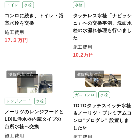
トイレ
水栓
水栓
コンロに続き、トイレ・浴
タッチレス水栓「ナビッシ
室水栓を交換
ュ」への交換事例、洗面水
栓の水漏れ修理も行いまし
施工費用
た
17.２万円
施工費用
10.2万円
滋賀県草津市
滋賀県草津市
ガスコンロ
水栓
レンジフード
水栓
TOTOタッチスイッチ水栓
ノーリツのレンジフードと
＆ノーリツ・プレミアムコ
LIXIL浄水器内蔵タイプの
ンロ”プログレ” 設置しま
台所水栓へ交換
した✨
施工費用
施工費用