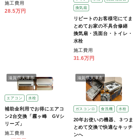
施工費用
換気扇
28.5万円
リピートのお客様宅にてま
とめてお家の不具合修繕
換気扇・洗面台・トイレ・
水栓
施工費用
31.6万円
滋賀県大津市
滋賀県大津市
エアコン
水栓
補助金利用でお得にエアコ
ガスコンロ
食洗機
水栓
ン2台交換「霧ヶ峰 GVシ
20年お使いの機器、３つま
リーズ」
とめて交換で快適なキッチ
施工費用
ンへ