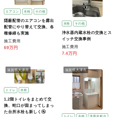
エアコン
水栓
その他
隠蔽配管のエアコンを露出
水栓
その他
配管にやり替えて交換、各
浄水器内蔵水栓の交換とス
種修繕も実施
イッチ交換事例
施工費用
施工費用
69万円
7.4万円
滋賀県大津市
滋賀県大津市
トイレ
水栓
1,2階トイレをまとめて交
換、蛇口が固まってしまっ
た台所水栓も新しく🚰
トイレ
水栓
洗面化粧台