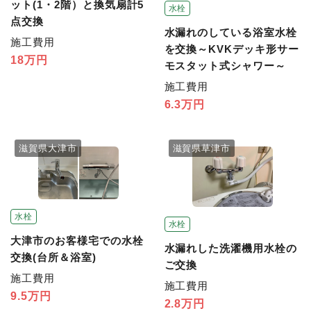
ット(1・2階）と換気扇計5
水栓
点交換
水漏れのしている浴室水栓
施工費用
を交換～KVKデッキ形サー
18万円
モスタット式シャワー～
施工費用
6.3万円
滋賀県大津市
滋賀県草津市
水栓
水栓
大津市のお客様宅での水栓
水漏れした洗濯機用水栓の
交換(台所＆浴室)
ご交換
施工費用
施工費用
9.5万円
2.8万円