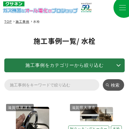
TOP
施工事例
水栓
施工事例一覧
/ 水栓
施工事例をカテゴリーから絞り込む
検索
滋賀県草津市
滋賀県大津市
IHクッキングヒーター
水栓