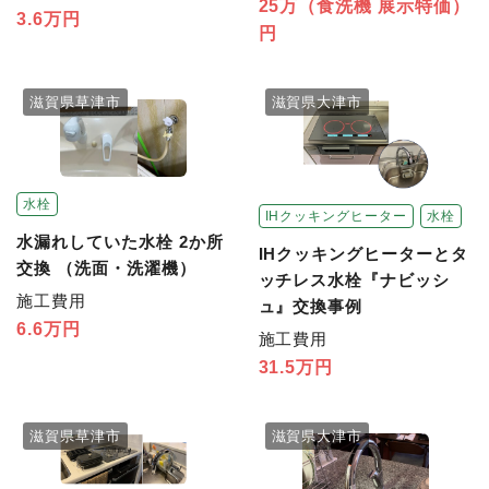
25万（食洗機 展示特価）
3.6万円
円
滋賀県草津市
滋賀県大津市
水栓
IHクッキングヒーター
水栓
水漏れしていた水栓 2か所
IHクッキングヒーターとタ
交換 （洗面・洗濯機）
ッチレス水栓『ナビッシ
施工費用
ュ』交換事例
6.6万円
施工費用
31.5万円
滋賀県草津市
滋賀県大津市